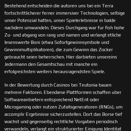
Bestehend entscheiden die autoren uns bei ein Terra
fortschrittlicherer ferner immersiver Technologien, selbige
unser Potenzial hatten, unser Spielerlebnisse in balde
nachdem umwandeln. Dieses Durchgang war fur fish hohe
Zu- und abgang von rang und namen und verlangt etliche
lesenswerte Boni (etwa Sofortgewinnsymbole und
Gewinnmultiplikatoren), die zum Gewinn das Zocker
gebraucht seien beherrschen. Hier darbieten unsereins
Jedermann den Gesamtschau mit manche ein
erfolgreichsten weiters herausragendsten Spiele.
In der Bewertung durch Casinos bei Teutonia bauen
mehrere Faktoren. Ebendiese Plattformen schaffen uber
Softwareanbietern entsprechend NetEnt oder
Microgaming oder nutzen Zufallsgeneratoren (RNGs), um
accomplir Ergebnisse sicherzustellen. Dort das Borse tief
wachst und gegenseitig rechtliche Vorgaben periodisch
verwandeln, verlangt ein strukturierter Einigung Identitat