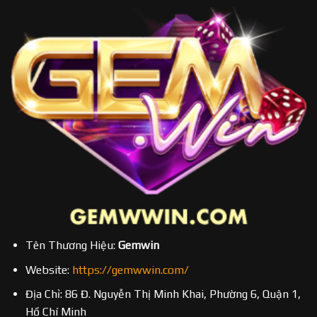
Tên Thương Hiệu:
Gemwin
Website:
https://gemwwin.com/
Địa Chỉ: 86 Đ. Nguyễn Thị Minh Khai, Phường 6, Quận 1,
Hồ Chí Minh