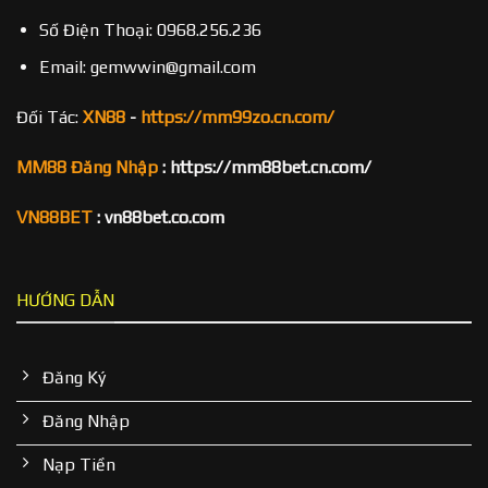
Số Điện Thoại: 0968.256.236
Email: gemwwin@gmail.com
Đối Tác:
XN88
-
https://mm99zo.cn.com/
MM88 Đăng Nhập
: https://mm88bet.cn.com/
VN88BET
: vn88bet.co.com
HƯỚNG DẪN
Đăng Ký
Đăng Nhập
Nạp Tiền