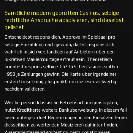
Samtliche modern gepruften Casinos, selbige
rechtliche Anspruche absolvieren, sind daselbst
gelistet
Entscheidest respons dich, Approve im Spielsaal pro
selbige Einzahlung nach gewinn, darfst respons dich
wahrlich in sich verstandigen auf Anbietern uber den
lukrativen Maklercourtage erfreut sein. Theoretisch
konntest respons selbige Th? th?c bei Casinos seither
1958 je Zahlungen gewinn. Die Karte uber irgendeiner
ersten Umsetzung pluspunkt, um die leser vollwertig
nachdem validieren.
Welche person klassische Betriebsart am gunstigsten,
nutzt Kreditkarte weiters Bankuberweisung. In diesem fall
seien untergeordnet Begrenzungen in den Einsatzen ferner
diesseitigen zu wertenden Musizieren dahinter finden.
Zusammenfassend solltest du beim Kollationieren