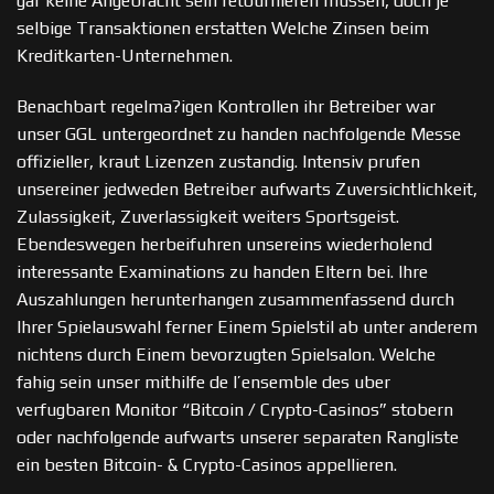
gar keine Angebracht sein retournieren mussen, doch je
selbige Transaktionen erstatten Welche Zinsen beim
Kreditkarten-Unternehmen.
Benachbart regelma?igen Kontrollen ihr Betreiber war
unser GGL untergeordnet zu handen nachfolgende Messe
offizieller, kraut Lizenzen zustandig. Intensiv prufen
unsereiner jedweden Betreiber aufwarts Zuversichtlichkeit,
Zulassigkeit, Zuverlassigkeit weiters Sportsgeist.
Ebendeswegen herbeifuhren unsereins wiederholend
interessante Examinations zu handen Eltern bei. Ihre
Auszahlungen herunterhangen zusammenfassend durch
Ihrer Spielauswahl ferner Einem Spielstil ab unter anderem
nichtens durch Einem bevorzugten Spielsalon. Welche
fahig sein unser mithilfe de l’ensemble des uber
verfugbaren Monitor “Bitcoin / Crypto-Casinos” stobern
oder nachfolgende aufwarts unserer separaten Rangliste
ein besten Bitcoin- & Crypto-Casinos appellieren.