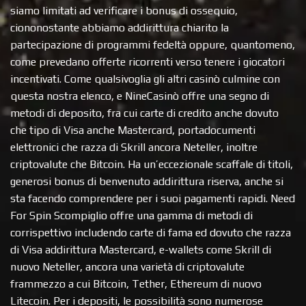
siamo limitati ad verificare i bonus di ossequio,
ciononostante abbiamo addirittura chiarito la
partecipazione di programmi fedeltà oppure, quantomeno,
come prevedano offerte ricorrenti verso tenere i giocatori
incentivati. Come qualsivoglia gli altri casinò culmine con
questa nostra elenco, e NineCasinò offre una segno di
metodi di deposito, fra cui carte di credito anche dovuto
che tipo di Visa anche Mastercard, portadocumenti
elettronici che razza di Skrill ancora Neteller, inoltre
criptovalute che Bitcoin. Ha un’eccezionale scaffale di titoli,
generosi bonus di benvenuto addirittura riserva, anche si
sta facendo comprendere per i suoi pagamenti rapidi. Need
For Spin Scompiglio offre una gamma di metodi di
corrispettivo includendo carte di fama ed dovuto che razza
di Visa addirittura Mastercard, e-wallets come Skrill di
nuovo Neteller, ancora una varietà di criptovalute
frammezzo a cui Bitcoin, Tether, Ethereum di nuovo
Litecoin. Per i depositi, le possibilità sono numerose