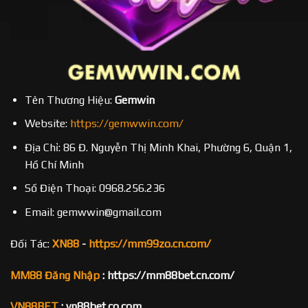
Tên Thương Hiệu:
Gemwin
Website:
https://gemwwin.com/
Địa Chỉ: 86 Đ. Nguyễn Thị Minh Khai, Phường 6, Quận 1,
Hồ Chí Minh
Số Điện Thoại: 0968.256.236
Email: gemwwin@gmail.com
Đối Tác:
XN88
-
https://mm99zo.cn.com/
MM88 Đăng Nhập
: https://mm88bet.cn.com/
VN88BET
: vn88bet.co.com