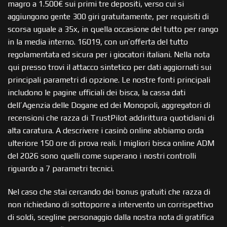
magro a 1.500€ sui primi tre depositi, verso cui si
aggiungono gente 300 giri gratuitamente, per requisiti di
scorsa uguale a 35x, in quella occasione del tutto per rango
in la media interno. 16019, con un’offerta del tutto
regolamentata ed sicura per i giocatori italiani. Nella nota
qui presso trovi il attacco sintetico per dati aggiornati sui
principali parametri di opzione. Le nostre fonti principali
includono le pagine ufficiali dei bisca, la cassa dati
dell’Agenzia delle Dogane ed dei Monopoli, aggregatori di
recensioni che razza di TrustPilot addirittura quotidiani di
alta caratura. A descrivere i casinò online abbiamo orda
ulteriore 150 ore di prova reali. I migliori bisca online ADM
del 2026 sono quelli come superano i nostri controlli
riguardo a 7 parametri tecnici.
Nel caso che stai cercando dei bonus gratuiti che razza di
non richiedano di sottoporre a intervento un corrispettivo
di soldi, scegline personaggio dalla nostra nota di gratifica