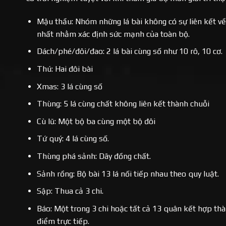
Mậu thầu: Nhóm những lá bài không có sự liên kết về 
nhất nhằm xác định sức mạnh của toàn bộ.
Dách/phé/đôi/đao: 2 lá bài cùng số như 10 rô, 10 cơ.
Thú: Hai đôi bài
Xmas: 3 lá cùng số
Thùng: 5 lá cùng chất không liên kết thành chuỗi
Cù lũ: Một bộ ba cùng một bộ đôi
Tứ quý: 4 lá cùng số.
Thùng phá sảnh: Dãy đồng chất.
Sảnh rồng: Bộ bài 13 lá nối tiếp nhau theo quy luật.
Sập: Thua cả 3 chi.
Báo: Một trong 3 chi hoặc tất cả 13 quân kết hợp th
điểm trực tiếp.