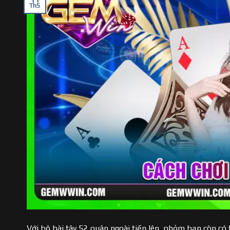
Th5
Với bộ bài tây 52 quân ngoài tiến lên, phỏm bạn còn có