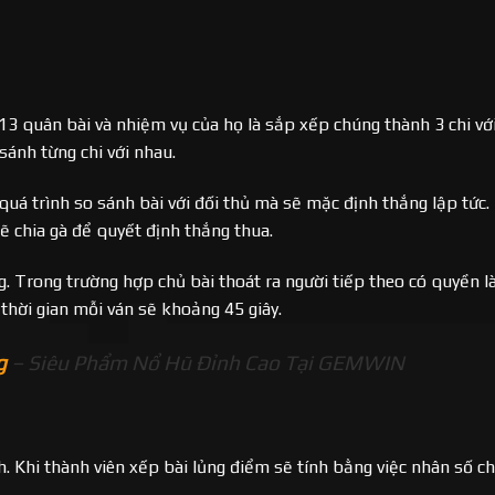
13 quân bài và nhiệm vụ của họ là sắp xếp chúng thành 3 chi v
sánh từng chi với nhau.
á trình so sánh bài với đối thủ mà sẽ mặc định thắng lập tức. 
 chia gà để quyết định thắng thua.
ng. Trong trường hợp chủ bài thoát ra người tiếp theo có quyền 
thời gian mỗi ván sẽ khoảng 45 giây.
g
– Siêu Phẩm Nổ Hũ Đỉnh Cao Tại GEMWIN
 Khi thành viên xếp bài lủng điểm sẽ tính bằng việc nhân số chi