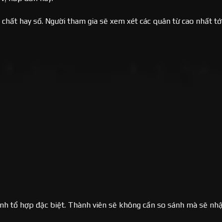
chất hay số. Người tham gia sẽ xem xét các quân từ cao nhất tớ
ành tổ hợp đặc biệt. Thành viên sẽ không cần so sánh mà sẽ nh