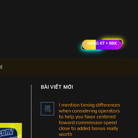
ĐĂNG KÝ + 88K
HỆ
BÀI VIẾT MỚI
I mention timing differences
08
when considering operators
Th8
to help you favor centered
toward commission speed
close to added bonus really
worth