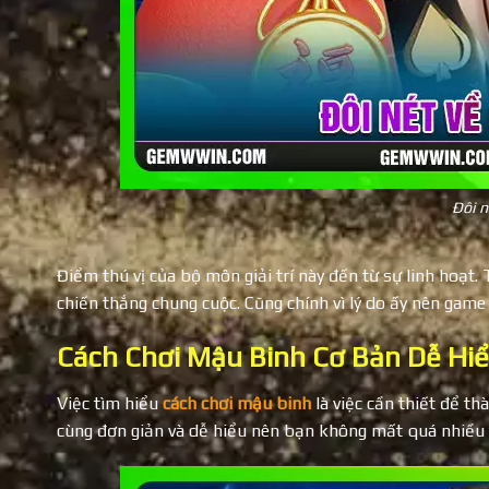
Đôi 
Điểm thú vị của bộ môn giải trí này đến từ sự linh hoạt
chiến thắng chung cuộc. Cũng chính vì lý do ấy nên game
Cách Chơi Mậu Binh Cơ Bản Dễ Hi
Việc tìm hiểu
cách chơi mậu binh
là việc cần thiết để t
cùng đơn giản và dễ hiểu nên bạn không mất quá nhiều t