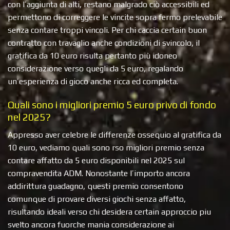
con l’aggiunta di alti, restano malgrado ciò accessibili ed
permettono di correggere le vincite sopra fermo prelevabile
senza contare troppi vincoli. Per chi caccia certain buon
contratto con travaglio anche condizioni di svincolo, il
gratifica da 10 euro risulta pertanto più idoneo
considerazione verso quegli da 5 euro, regalando
un’esperienza di gioco anche ricca ed completa.
Quali sono i migliori premio 5 euro privo di fondo
nel 2025?
Appresso aver celebre le differenze ossequio al gratifica da
10 euro, vediamo quali sono rso migliori premio senza
contare affatto da 5 euro disponibili nel 2025 sul
compravendita ADM. Nonostante l’importo ancora
addirittura guadagno, questi premio consentono
comunque di provare diversi giochi senza affatto,
risultando ideali verso chi desidera certain approccio piu
svelto ancora fuorche mania considerazione ai