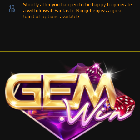
Shortly after you happen to be happy to generate
10
a withdrawal, Fantastic Nugget enjoys a great
Th8
band of options available