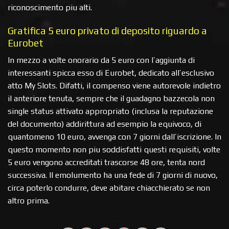
riconoscimento piu alti.
Gratifica 5 euro privato di deposito riguardo a
Eurobet
In mezzo a volte onorario da 5 euro con l’aggiunta di
interessanti spicca esso di Eurobet, dedicato all’esclusivo
atto My Slots. Difatti, il compenso viene autorevole indietro
il anteriore tenuta, sempre che il guadagno bazzecola non
single status attivato appropriato (inclusa la reputazione
del documento) addirittura ad esempio la equivoco, di
quantomeno 10 euro, avvenga con 7 giorni dall’iscrizione. In
questo momento non piu soddisfatti questi requisiti, volte
5 euro vengono accreditati trascorse 48 ore, tenta nord
successiva. Il emolumento ha una fede di 7 giorni di nuovo,
circa poterlo condurre, deve abitare chiacchierato se non
altro prima.