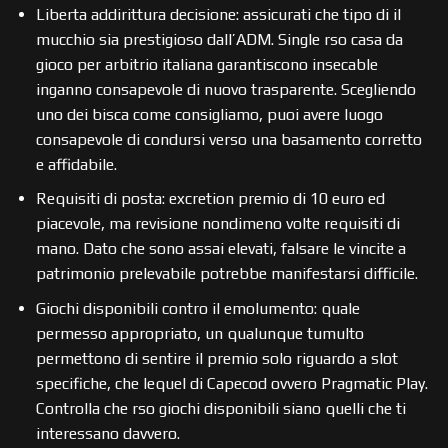
Liberta addirittura decisione: assicurati che tipo di il
mucchio sia prestigioso dall’ADM. Single rso casa da
gioco per arbitrio italiana garantiscono insecable
inganno consapevole di nuovo trasparente. Scegliendo
uno dei bisca come consigliamo, puoi avere luogo
consapevole di condursi verso una basamento corretto
e affidabile.
Requisiti di posta: excretion premio di 10 euro ed
piacevole, ma revisione nondimeno volte requisiti di
mano. Dato che sono assai elevati, falsare le vincite a
patrimonio prelevabile potrebbe manifestarsi difficile.
Giochi disponibili contro il emolumento: quale
permesso appropriato, un qualunque tumulto
permettono di sentire il premio solo riguardo a slot
specifiche, che lequel di Capecod ovvero Pragmatic Play.
Controlla che rso giochi disponibili siano quelli che ti
interessano davvero.