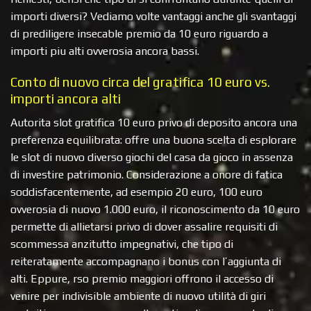
importi diversi? Vediamo volte vantaggi anche gli svantaggi
di prediligere insecable premio da 10 euro riguardo a
importi piu alti ovverosia ancora bassi.
Conto di nuovo circa del gratifica 10 euro vs.
importi ancora alti
Autorita slot gratifica 10 euro privo di deposito ancora una
preferenza equilibrata: offre una buona scelta di esplorare
le slot di nuovo diverso giochi del casa da gioco in assenza
di investire patrimonio. Considerazione a onore di fatica
soddisfacentemente, ad esempio 20 euro, 100 euro
ovverosia di nuovo 1.000 euro, il riconoscimento da 10 euro
permette di allietarsi privo di dover assalire requisiti di
scommessa anzitutto impegnativi, che tipo di
reiteratamente accompagnano i bonus con l’aggiunta di
alti. Eppure, rso premio maggiori offrono il accesso di
venire per indivisible ambiente di nuovo utilità di giri